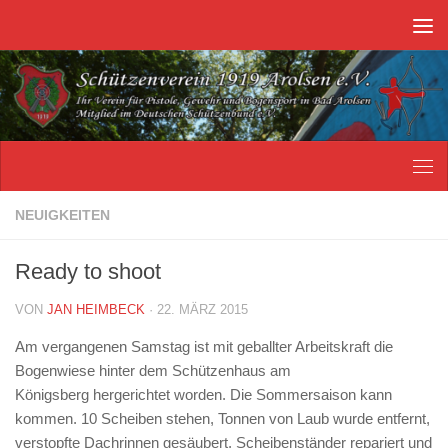
Unter dem Inhalt
NEUIGKEITEN
Ready to shoot
VON
JAN HEIMBECK
·
22. MÄRZ 2015
Am vergangenen Samstag ist mit geballter Arbeitskraft die
Bogenwiese hinter dem Schützenhaus am
Königsberg hergerichtet worden. Die Sommersaison kann
kommen. 10 Scheiben stehen, Tonnen von Laub wurde entfernt,
verstopfte Dachrinnen gesäubert, Scheibenständer repariert und