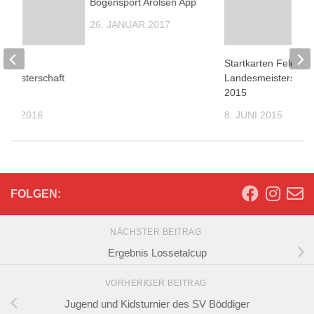
Bogensport Arolsen App
26. JANUAR 2017
n zur
Startkarten Feldbo
 Meisterschaft
Landesmeisterschaf
e
2015
UAR 2016
8. JUNI 2015
FOLGEN:
NÄCHSTER BEITRAG
Ergebnis Lossetalcup
VORHERIGER BEITRAG
Jugend und Kidsturnier des SV Böddiger