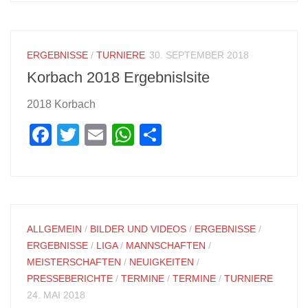
ERGEBNISSE
/
TURNIERE
30. SEPTEMBER 2018
Korbach 2018 Ergebnislsite
2018 Korbach
Facebook
Twitter
Email
WhatsApp
Teilen
ALLGEMEIN
/
BILDER UND VIDEOS
/
ERGEBNISSE
/
ERGEBNISSE
/
LIGA
/
MANNSCHAFTEN
/
MEISTERSCHAFTEN
/
NEUIGKEITEN
/
PRESSEBERICHTE
/
TERMINE
/
TERMINE
/
TURNIERE
24. MAI 2018