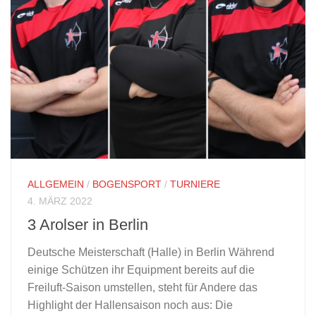
ALLGEMEIN
/
BOGENSPORT
/
TURNIERE
4. MÄRZ 2022
3 Arolser in Berlin
Deutsche Meisterschaft (Halle) in Berlin Während
einige Schützen ihr Equipment bereits auf die
Freiluft-Saison umstellen, steht für Andere das
Highlight der Hallensaison noch aus: Die