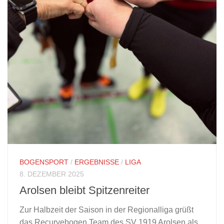
BOGENSPORT
/
ERGEBNISSE
/
LIGA
8. DEZEMBER 2025
Arolsen bleibt Spitzenreiter
Zur Halbzeit der Saison in der Regionalliga grüßt
das Recurvebogen Team des SV 1919 Arolsen als