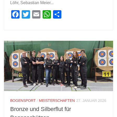
Löhr, Sebastian Meier...
Facebook
Twitter
Email
WhatsApp
Teilen
BOGENSPORT
/
MEISTERSCHAFTEN
27. JANUAR 2026
Bronze und Silberflut für