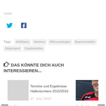
SHARE
Tags:
#AllBlacks
#archery
#Recurvebogen
Bogenschießen
Bogensport
Ergebnislisten
DAS KÖNNTE DICH AUCH
INTERESSIEREN...
Termine und Ergebnisse
0
Hallenturniere 2015/2016
27. JULI 2015