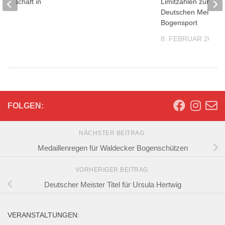
sterschaft in
Limitzahlen zur
ach
Deutschen Meisters
Bogensport
2017
8. FEBRUAR 2022
FOLGEN:
NÄCHSTER BEITRAG
Medaillenregen für Waldecker Bogenschützen
VORHERIGER BEITRAG
Deutscher Meister Titel für Ursula Hertwig
VERANSTALTUNGEN: