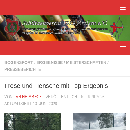
Unter dem Inhalt
BOGENSPORT
/
ERGEBNISSE
/
MEISTERSCHAFTEN
/
PRESSEBERICHTE
Frese und Hensche mit Top Ergebnis
VON
JAN HEIMBECK
· VERÖFFENTLICHT
10. JUNI 2026
·
AKTUALISIERT
10. JUNI 2026