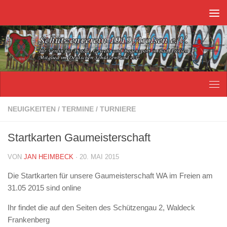
Unter dem Inhalt
NEUIGKEITEN
/
TERMINE
/
TURNIERE
Startkarten Gaumeisterschaft
VON
JAN HEIMBECK
·
20. MAI 2015
Die Startkarten für unsere Gaumeisterschaft WA im Freien am
31.05 2015 sind online
Ihr findet die auf den Seiten des Schützengau 2, Waldeck
Frankenberg