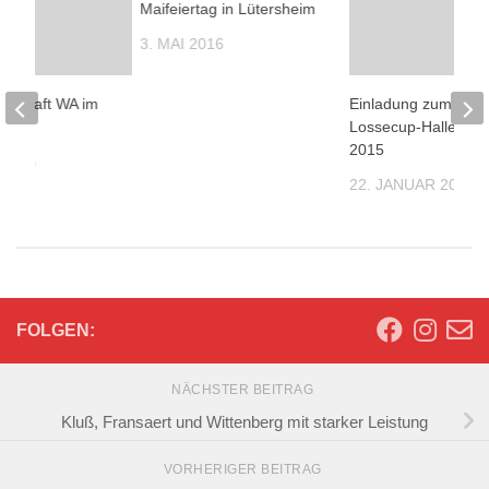
Maifeiertag in Lütersheim
3. MAI 2016
rschaft WA im
Einladung zum 30 M
Lossecup-Hallenturn
2015
 2015
22. JANUAR 2015
FOLGEN:
NÄCHSTER BEITRAG
Kluß, Fransaert und Wittenberg mit starker Leistung
VORHERIGER BEITRAG