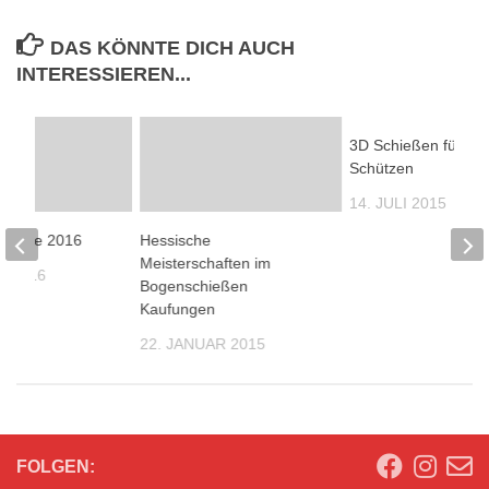
DAS KÖNNTE DICH AUCH
INTERESSIEREN...
3D Schießen für Fit
Schützen
14. JULI 2015
rkurse 2016
Hessische
Meisterschaften im
R 2016
Bogenschießen
Kaufungen
22. JANUAR 2015
FOLGEN: