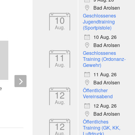
Bad Arolsen
Geschlossenes
10
Jugendtraining
Aug.
(Sportpistole)
10 Aug. 26
Bad Arolsen
Geschlossenes
11
Training (Ordonanz-
Aug.
Gewehr)
11 Aug. 26
Bad Arolsen
e
Deutscher Meister Titel für Ursula
Öffentlicher
12
Nikolaiczek vert
Vereinsabend
Hertwig
Aug.
8. JULI 2024
12 Aug. 26
9. MÄRZ 2026
Bad Arolsen
Öffentliches
12
Training (GK, KK,
Aug.
Luftdruck)