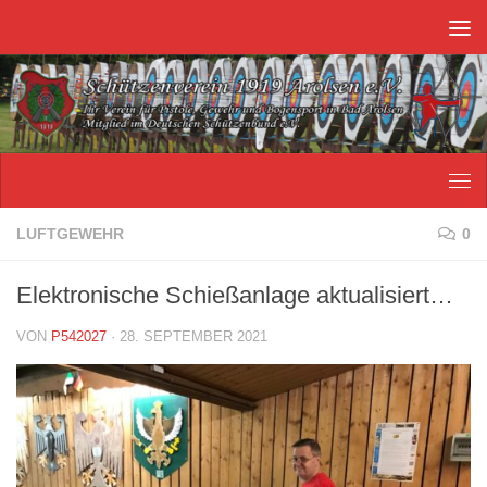
Unter dem Inhalt
LUFTGEWEHR
0
Elektronische Schießanlage aktualisiert…
VON
P542027
·
28. SEPTEMBER 2021