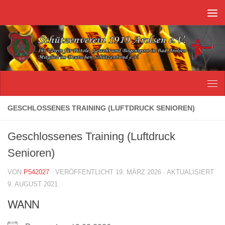
Unter dem Inhalt
GESCHLOSSENES TRAINING (LUFTDRUCK SENIOREN)
Geschlossenes Training (Luftdruck
Senioren)
VON
P542027
· VERÖFFENTLICHT
19. MÄRZ 2026
· AKTUALISIERT
9. AUGUST 2021
WANN