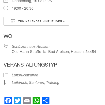
Donnerstag, 19.03.2026
19:00 - 20:30
ZUM KALENDER HINZUFÜGEN
ICS herunterladen
Google Kalender
WO
Schützenhaus Arolsen
Otto-Hahn-Straße 1a, Bad Arolsen, Hessen, 34454
VERANSTALTUNGSTYP
Luftdruckwaffen
Luftdruck
,
Senioren
,
Training
Facebook
Twitter
Email
WhatsApp
Teilen