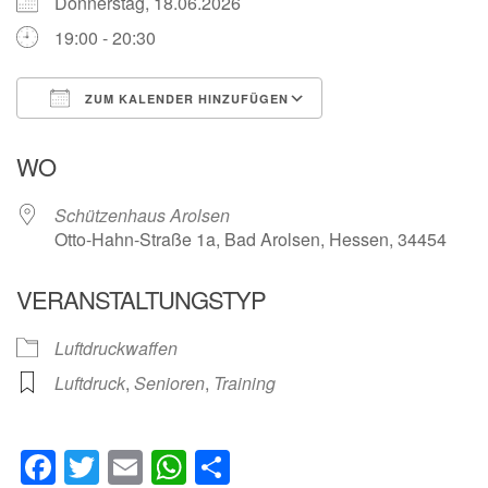
Donnerstag, 18.06.2026
19:00 - 20:30
ZUM KALENDER HINZUFÜGEN
ICS herunterladen
Google Kalender
WO
Schützenhaus Arolsen
Otto-Hahn-Straße 1a, Bad Arolsen, Hessen, 34454
VERANSTALTUNGSTYP
Luftdruckwaffen
Luftdruck
,
Senioren
,
Training
Facebook
Twitter
Email
WhatsApp
Teilen