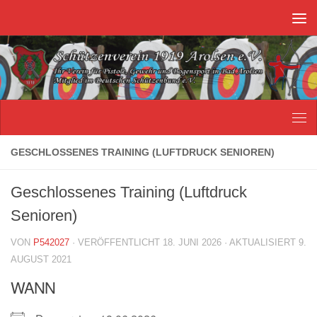
Unter dem Inhalt
GESCHLOSSENES TRAINING (LUFTDRUCK SENIOREN)
Geschlossenes Training (Luftdruck
Senioren)
VON
P542027
· VERÖFFENTLICHT
18. JUNI 2026
· AKTUALISIERT
9.
AUGUST 2021
WANN