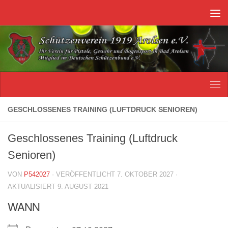
Unter dem Inhalt
GESCHLOSSENES TRAINING (LUFTDRUCK SENIOREN)
Geschlossenes Training (Luftdruck
Senioren)
VON
P542027
· VERÖFFENTLICHT
7. OKTOBER 2027
·
AKTUALISIERT
9. AUGUST 2021
WANN