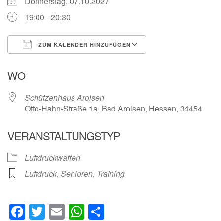
Donnerstag, 07.10.2027
19:00 - 20:30
ZUM KALENDER HINZUFÜGEN
ICS herunterladen
Google Kalender
WO
Schützenhaus Arolsen
Otto-Hahn-Straße 1a, Bad Arolsen, Hessen, 34454
VERANSTALTUNGSTYP
Luftdruckwaffen
Luftdruck
,
Senioren
,
Training
Facebook
Twitter
Email
WhatsApp
Teilen