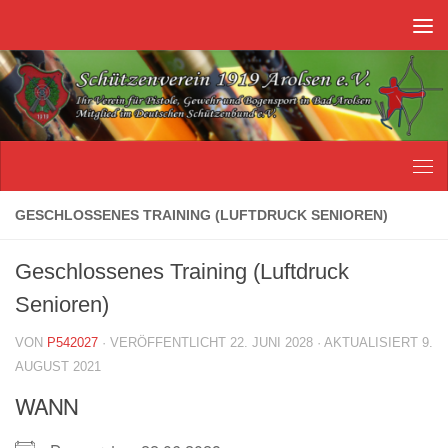
Unter dem Inhalt
GESCHLOSSENES TRAINING (LUFTDRUCK SENIOREN)
Geschlossenes Training (Luftdruck
Senioren)
VON
P542027
· VERÖFFENTLICHT
22. JUNI 2028
· AKTUALISIERT
9.
AUGUST 2021
WANN