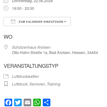
Donnerstag, 22.06.2028
19:00 - 20:30
ZUM KALENDER HINZUFÜGEN
ICS herunterladen
Google Kalender
WO
Schützenhaus Arolsen
Otto-Hahn-Straße 1a, Bad Arolsen, Hessen, 34454
VERANSTALTUNGSTYP
Luftdruckwaffen
Luftdruck
,
Senioren
,
Training
Facebook
Twitter
Email
WhatsApp
Teilen