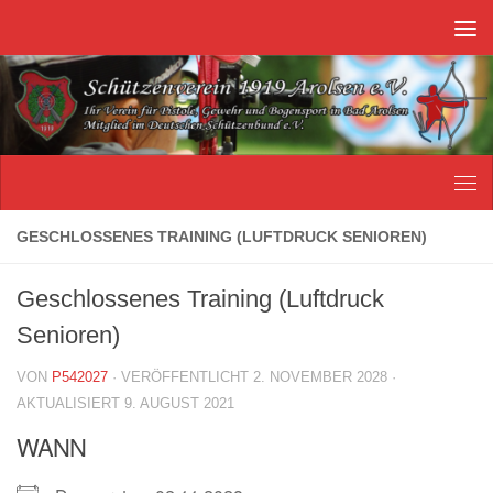
Unter dem Inhalt
GESCHLOSSENES TRAINING (LUFTDRUCK SENIOREN)
Geschlossenes Training (Luftdruck
Senioren)
VON
P542027
· VERÖFFENTLICHT
2. NOVEMBER 2028
·
AKTUALISIERT
9. AUGUST 2021
WANN