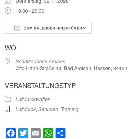
Donnerstag, 02.11.2028
19:00 - 20:30
ZUM KALENDER HINZUFÜGEN
ICS herunterladen
Google Kalender
WO
Schützenhaus Arolsen
Otto-Hahn-Straße 1a, Bad Arolsen, Hessen, 34454
VERANSTALTUNGSTYP
Luftdruckwaffen
Luftdruck
,
Senioren
,
Training
Facebook
Twitter
Email
WhatsApp
Teilen