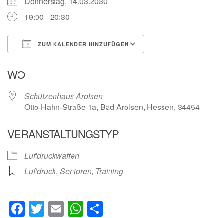
Donnerstag, 14.03.2030
19:00 - 20:30
ZUM KALENDER HINZUFÜGEN
ICS herunterladen
Google Kalender
WO
Schützenhaus Arolsen
Otto-Hahn-Straße 1a, Bad Arolsen, Hessen, 34454
VERANSTALTUNGSTYP
Luftdruckwaffen
Luftdruck
,
Senioren
,
Training
Facebook
Twitter
Email
WhatsApp
Teilen