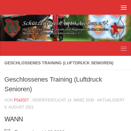
Unter dem Inhalt
GESCHLOSSENES TRAINING (LUFTDRUCK SENIOREN)
Geschlossenes Training (Luftdruck
Senioren)
VON
P542027
· VERÖFFENTLICHT
14. MÄRZ 2030
· AKTUALISIERT
9. AUGUST 2021
WANN