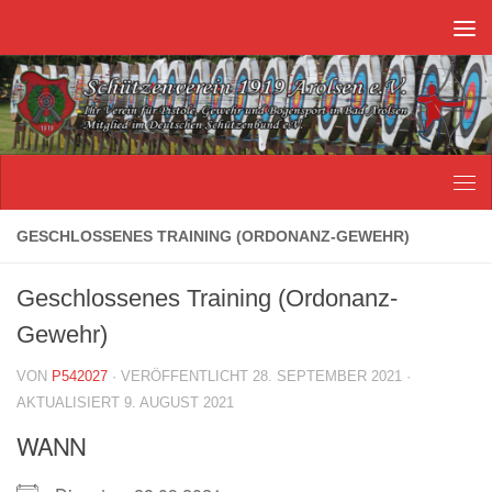
Unter dem Inhalt
GESCHLOSSENES TRAINING (ORDONANZ-GEWEHR)
Geschlossenes Training (Ordonanz-
Gewehr)
VON
P542027
· VERÖFFENTLICHT
28. SEPTEMBER 2021
·
AKTUALISIERT
9. AUGUST 2021
WANN