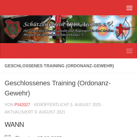
Unter dem Inhalt
GESCHLOSSENES TRAINING (ORDONANZ-GEWEHR)
Geschlossenes Training (Ordonanz-
Gewehr)
VON
P542027
· VERÖFFENTLICHT
5. AUGUST 2025
·
AKTUALISIERT
9. AUGUST 2021
WANN