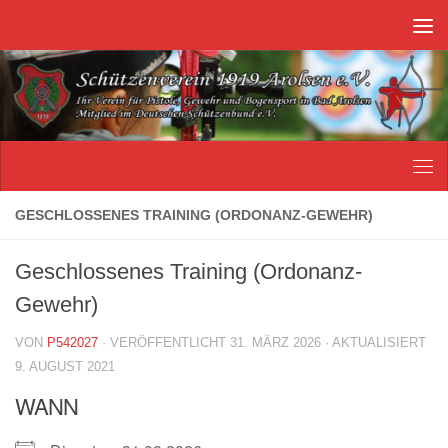
Unter dem Inhalt
GESCHLOSSENES TRAINING (ORDONANZ-GEWEHR)
Geschlossenes Training (Ordonanz-
Gewehr)
VON
P542027
· VERÖFFENTLICHT
31. MÄRZ 2026
· AKTUALISIERT
9. AUGUST 2021
WANN