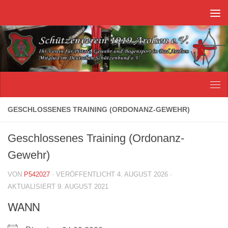
Unter dem Inhalt
GESCHLOSSENES TRAINING (ORDONANZ-GEWEHR)
Geschlossenes Training (Ordonanz-
Gewehr)
VON
P542027
· VERÖFFENTLICHT
4. AUGUST 2026
·
AKTUALISIERT
9. AUGUST 2021
WANN