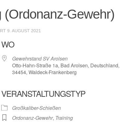
g (Ordonanz-Gewehr)
ERT
9. AUGUST 2021
WO
Gewehrstand SV Arolsen
Otto-Hahn-Straße 1a, Bad Arolsen, Deutschland,
34454, Waldeck-Frankenberg
VERANSTALTUNGSTYP
r
iCalendar
Offic
Großkaliber-Schießen
Ordonanz-Gewehr
,
Training