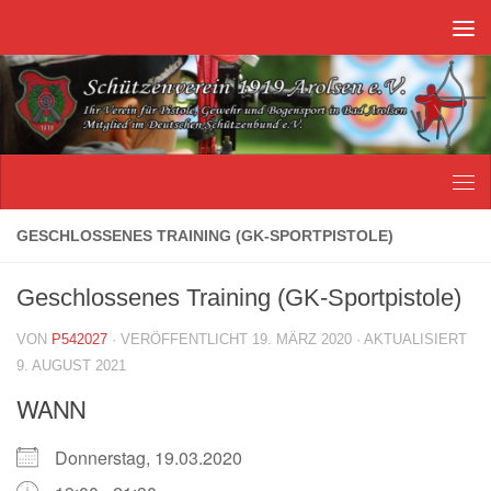
Unter dem Inhalt
GESCHLOSSENES TRAINING (GK-SPORTPISTOLE)
Geschlossenes Training (GK-Sportpistole)
VON
P542027
· VERÖFFENTLICHT
19. MÄRZ 2020
· AKTUALISIERT
9. AUGUST 2021
WANN
Donnerstag, 19.03.2020