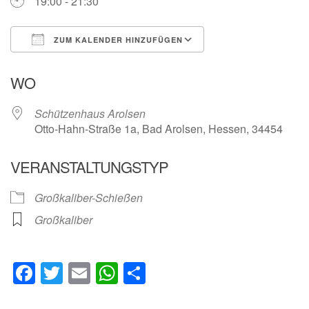
19:00 - 21:30
ZUM KALENDER HINZUFÜGEN
ICS herunterladen
Google Kalender
WO
Schützenhaus Arolsen
Otto-Hahn-Straße 1a, Bad Arolsen, Hessen, 34454
VERANSTALTUNGSTYP
Großkaliber-Schießen
Großkaliber
Facebook
Twitter
Email
WhatsApp
Teilen