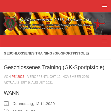
Unter dem Inhalt
GESCHLOSSENES TRAINING (GK-SPORTPISTOLE)
Geschlossenes Training (GK-Sportpistole)
VON
P542027
· VERÖFFENTLICHT
12. NOVEMBER 2020
·
AKTUALISIERT
9. AUGUST 2021
WANN
Donnerstag, 12.11.2020