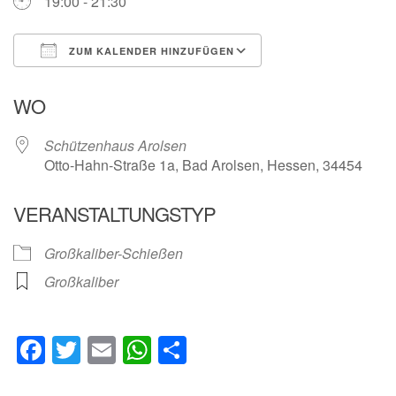
19:00 - 21:30
ZUM KALENDER HINZUFÜGEN
ICS herunterladen
Google Kalender
WO
Schützenhaus Arolsen
Otto-Hahn-Straße 1a, Bad Arolsen, Hessen, 34454
VERANSTALTUNGSTYP
Großkaliber-Schießen
Großkaliber
Facebook
Twitter
Email
WhatsApp
Teilen