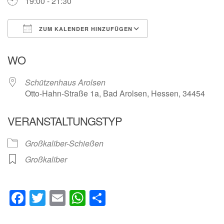
19:00 - 21:30
ZUM KALENDER HINZUFÜGEN
ICS herunterladen
Google Kalender
WO
Schützenhaus Arolsen
Otto-Hahn-Straße 1a, Bad Arolsen, Hessen, 34454
VERANSTALTUNGSTYP
Großkaliber-Schießen
Großkaliber
Facebook
Twitter
Email
WhatsApp
Teilen