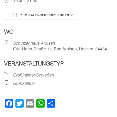
19:00 - 21:30
ZUM KALENDER HINZUFÜGEN
ICS herunterladen
Google Kalender
WO
Schützenhaus Arolsen
Otto-Hahn-Straße 1a, Bad Arolsen, Hessen, 34454
VERANSTALTUNGSTYP
Großkaliber-Schießen
Großkaliber
Facebook
Twitter
Email
WhatsApp
Teilen