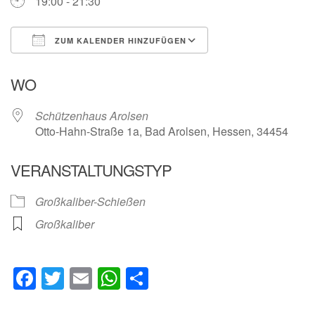
19:00 - 21:30
ZUM KALENDER HINZUFÜGEN
ICS herunterladen
Google Kalender
WO
Schützenhaus Arolsen
Otto-Hahn-Straße 1a, Bad Arolsen, Hessen, 34454
VERANSTALTUNGSTYP
Großkaliber-Schießen
Großkaliber
Facebook
Twitter
Email
WhatsApp
Teilen