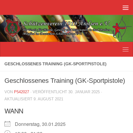
Unter dem Inhalt
GESCHLOSSENES TRAINING (GK-SPORTPISTOLE)
Geschlossenes Training (GK-Sportpistole)
VON
P542027
· VERÖFFENTLICHT
30. JANUAR 2025
·
AKTUALISIERT
9. AUGUST 2021
WANN
Donnerstag, 30.01.2025