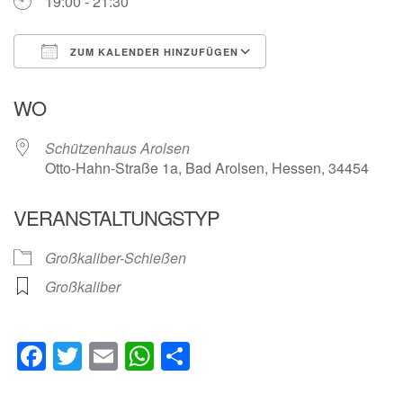
19:00 - 21:30
ZUM KALENDER HINZUFÜGEN
ICS herunterladen
Google Kalender
WO
Schützenhaus Arolsen
Otto-Hahn-Straße 1a, Bad Arolsen, Hessen, 34454
VERANSTALTUNGSTYP
Großkaliber-Schießen
Großkaliber
Facebook
Twitter
Email
WhatsApp
Teilen