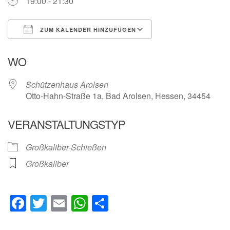
19:00 - 21:30
ZUM KALENDER HINZUFÜGEN
ICS herunterladen
Google Kalender
WO
Schützenhaus Arolsen
Otto-Hahn-Straße 1a, Bad Arolsen, Hessen, 34454
VERANSTALTUNGSTYP
Großkaliber-Schießen
Großkaliber
Facebook
Twitter
Email
WhatsApp
Teilen