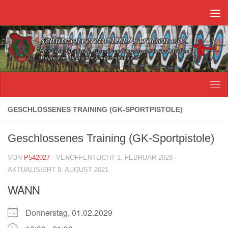
Unter dem Inhalt
GESCHLOSSENES TRAINING (GK-SPORTPISTOLE)
Geschlossenes Training (GK-Sportpistole)
VON
P542027
· VERÖFFENTLICHT
1. FEBRUAR 2029
·
AKTUALISIERT
9. AUGUST 2021
WANN
Donnerstag, 01.02.2029