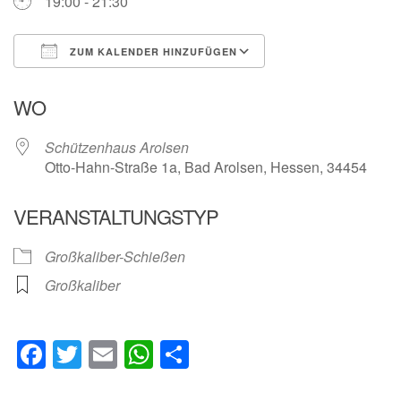
19:00 - 21:30
ZUM KALENDER HINZUFÜGEN
ICS herunterladen
Google Kalender
WO
Schützenhaus Arolsen
Otto-Hahn-Straße 1a, Bad Arolsen, Hessen, 34454
VERANSTALTUNGSTYP
Großkaliber-Schießen
Großkaliber
Facebook
Twitter
Email
WhatsApp
Teilen