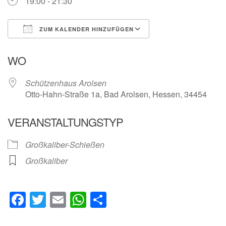
19:00 - 21:30
ZUM KALENDER HINZUFÜGEN
ICS herunterladen
Google Kalender
WO
Schützenhaus Arolsen
Otto-Hahn-Straße 1a, Bad Arolsen, Hessen, 34454
VERANSTALTUNGSTYP
Großkaliber-Schießen
Großkaliber
Facebook
Twitter
Email
WhatsApp
Teilen