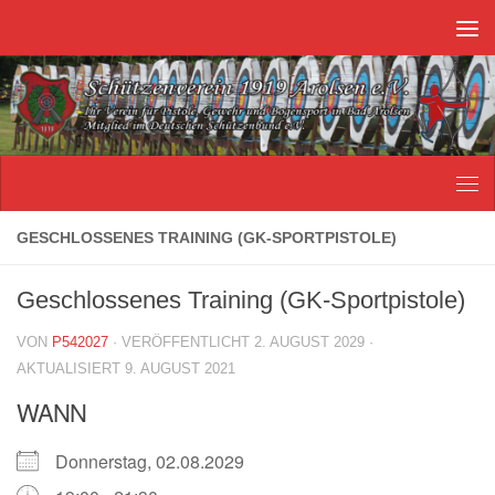
Unter dem Inhalt
GESCHLOSSENES TRAINING (GK-SPORTPISTOLE)
Geschlossenes Training (GK-Sportpistole)
VON
P542027
· VERÖFFENTLICHT
2. AUGUST 2029
·
AKTUALISIERT
9. AUGUST 2021
WANN
Donnerstag, 02.08.2029