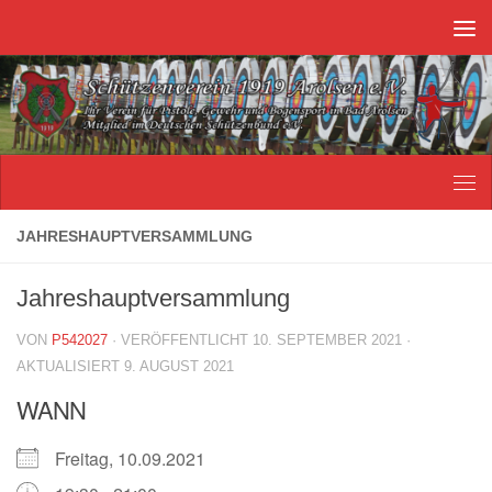
Unter dem Inhalt
JAHRESHAUPTVERSAMMLUNG
Jahreshauptversammlung
VON
P542027
· VERÖFFENTLICHT
10. SEPTEMBER 2021
·
AKTUALISIERT
9. AUGUST 2021
WANN
Freitag, 10.09.2021