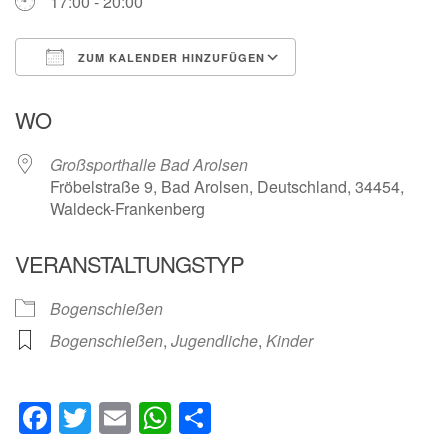
17:00 - 20:00
ZUM KALENDER HINZUFÜGEN
ICS herunterladen
Google Kalender
WO
Großsporthalle Bad Arolsen
Fröbelstraße 9, Bad Arolsen, Deutschland, 34454,
Waldeck-Frankenberg
VERANSTALTUNGSTYP
Bogenschießen
Bogenschießen
,
Jugendliche
,
Kinder
Facebook
Twitter
Email
WhatsApp
Teilen