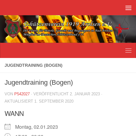
Unter dem Inhalt
JUGENDTRAINING (BOGEN)
Jugendtraining (Bogen)
VON
P542027
· VERÖFFENTLICHT
2. JANUAR 2023
·
AKTUALISIERT
1. SEPTEMBER 2020
WANN
Montag, 02.01.2023