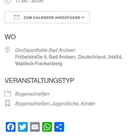
17:00 - 20:00
ZUM KALENDER HINZUFÜGEN
ICS herunterladen
Google Kalender
WO
Großsporthalle Bad Arolsen
Fröbelstraße 9, Bad Arolsen, Deutschland, 34454,
Waldeck-Frankenberg
VERANSTALTUNGSTYP
Bogenschießen
Bogenschießen
,
Jugendliche
,
Kinder
Facebook
Twitter
Email
WhatsApp
Teilen