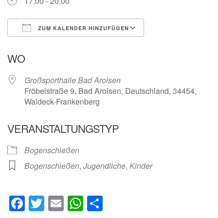
17:00 - 20:00
ZUM KALENDER HINZUFÜGEN
ICS herunterladen
Google Kalender
WO
Großsporthalle Bad Arolsen
Fröbelstraße 9, Bad Arolsen, Deutschland, 34454,
Waldeck-Frankenberg
VERANSTALTUNGSTYP
Bogenschießen
Bogenschießen
,
Jugendliche
,
Kinder
Facebook
Twitter
Email
WhatsApp
Teilen