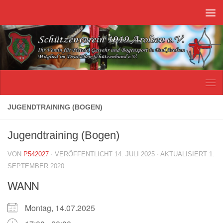
Unter dem Inhalt
JUGENDTRAINING (BOGEN)
Jugendtraining (Bogen)
VON
P542027
· VERÖFFENTLICHT
14. JULI 2025
· AKTUALISIERT
1.
SEPTEMBER 2020
WANN
Montag, 14.07.2025