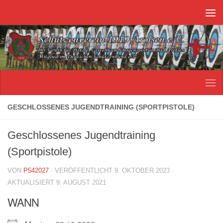
Unter dem Inhalt
GESCHLOSSENES JUGENDTRAINING (SPORTPISTOLE)
Geschlossenes Jugendtraining
(Sportpistole)
VON
P542027
· VERÖFFENTLICHT
9. OKTOBER 2023
·
AKTUALISIERT
9. AUGUST 2021
WANN