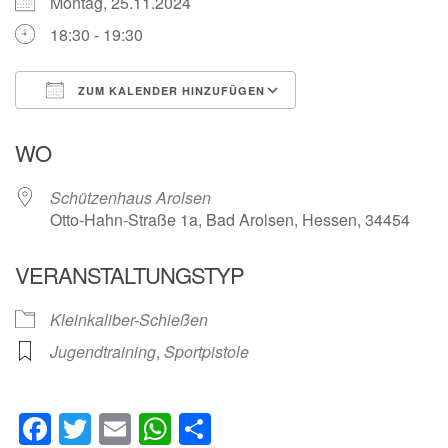
Montag, 25.11.2024
18:30 - 19:30
ZUM KALENDER HINZUFÜGEN
ICS herunterladen
Google Kalender
WO
Schützenhaus Arolsen
Otto-Hahn-Straße 1a, Bad Arolsen, Hessen, 34454
VERANSTALTUNGSTYP
Kleinkaliber-Schießen
Jugendtraining
,
Sportpistole
Facebook
Twitter
Email
WhatsApp
Teilen