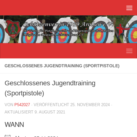
Unter dem Inhalt
GESCHLOSSENES JUGENDTRAINING (SPORTPISTOLE)
Geschlossenes Jugendtraining
(Sportpistole)
VON
P542027
· VERÖFFENTLICHT
25. NOVEMBER 2024
·
AKTUALISIERT
9. AUGUST 2021
WANN