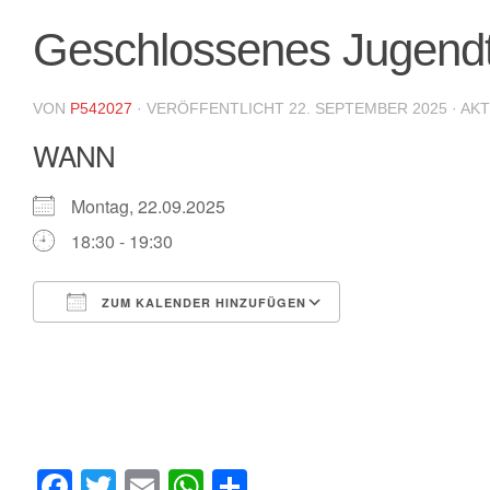
Geschlossenes Jugendtr
VON
P542027
· VERÖFFENTLICHT
22. SEPTEMBER 2025
· AK
WANN
Montag, 22.09.2025
18:30 - 19:30
ZUM KALENDER HINZUFÜGEN
ICS herunterladen
Google Kalende
Facebook
Twitter
Email
WhatsApp
Teilen