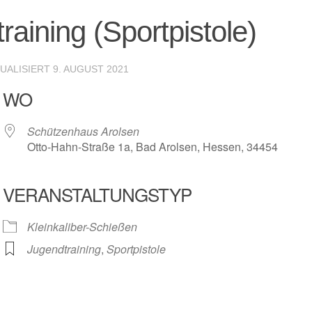
aining (Sportpistole)
TUALISIERT
9. AUGUST 2021
WO
Schützenhaus Arolsen
Otto-Hahn-Straße 1a, Bad Arolsen, Hessen, 34454
VERANSTALTUNGSTYP
r
iCalendar
Offic
Kleinkaliber-Schießen
Jugendtraining
,
Sportpistole