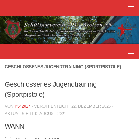
Unter dem Inhalt
GESCHLOSSENES JUGENDTRAINING (SPORTPISTOLE)
Geschlossenes Jugendtraining
(Sportpistole)
VON
P542027
· VERÖFFENTLICHT
22. DEZEMBER 2025
·
AKTUALISIERT
9. AUGUST 2021
WANN