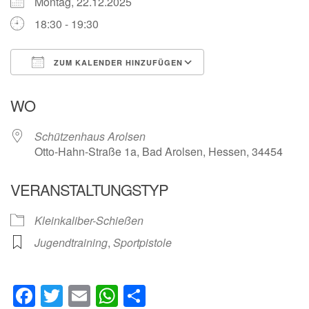
Montag, 22.12.2025
18:30 - 19:30
ZUM KALENDER HINZUFÜGEN
ICS herunterladen
Google Kalender
WO
Schützenhaus Arolsen
Otto-Hahn-Straße 1a, Bad Arolsen, Hessen, 34454
VERANSTALTUNGSTYP
Kleinkaliber-Schießen
Jugendtraining
,
Sportpistole
Facebook
Twitter
Email
WhatsApp
Teilen