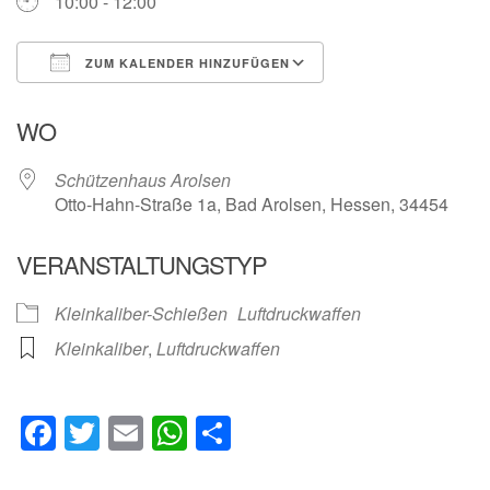
10:00 - 12:00
ZUM KALENDER HINZUFÜGEN
ICS herunterladen
Google Kalender
WO
Schützenhaus Arolsen
Otto-Hahn-Straße 1a, Bad Arolsen, Hessen, 34454
VERANSTALTUNGSTYP
Kleinkaliber-Schießen
Luftdruckwaffen
Kleinkaliber
,
Luftdruckwaffen
Facebook
Twitter
Email
WhatsApp
Teilen