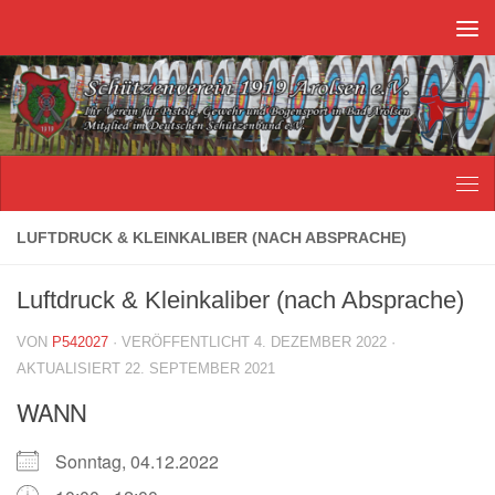
Unter dem Inhalt
LUFTDRUCK & KLEINKALIBER (NACH ABSPRACHE)
Luftdruck & Kleinkaliber (nach Absprache)
VON
P542027
· VERÖFFENTLICHT
4. DEZEMBER 2022
·
AKTUALISIERT
22. SEPTEMBER 2021
WANN
Sonntag, 04.12.2022