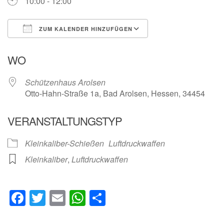
10:00 - 12:00
ZUM KALENDER HINZUFÜGEN
ICS herunterladen
Google Kalender
WO
Schützenhaus Arolsen
Otto-Hahn-Straße 1a, Bad Arolsen, Hessen, 34454
VERANSTALTUNGSTYP
Kleinkaliber-Schießen
Luftdruckwaffen
Kleinkaliber
,
Luftdruckwaffen
Facebook
Twitter
Email
WhatsApp
Teilen