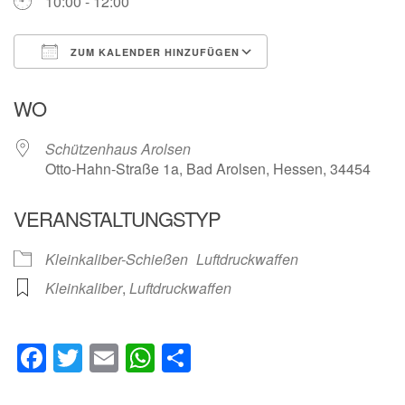
10:00 - 12:00
ZUM KALENDER HINZUFÜGEN
ICS herunterladen
Google Kalender
WO
Schützenhaus Arolsen
Otto-Hahn-Straße 1a, Bad Arolsen, Hessen, 34454
VERANSTALTUNGSTYP
Kleinkaliber-Schießen
Luftdruckwaffen
Kleinkaliber
,
Luftdruckwaffen
Facebook
Twitter
Email
WhatsApp
Teilen