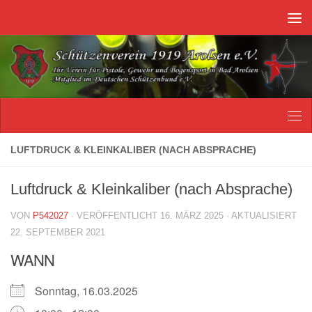
Unter dem Inhalt
LUFTDRUCK & KLEINKALIBER (NACH ABSPRACHE)
Luftdruck & Kleinkaliber (nach Absprache)
VON
P542027
· VERÖFFENTLICHT
16. MÄRZ 2025
· AKTUALISIERT
22. SEPTEMBER 2021
WANN
Sonntag, 16.03.2025