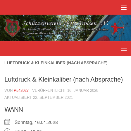
Unter dem Inhalt
LUFTDRUCK & KLEINKALIBER (NACH ABSPRACHE)
Luftdruck & Kleinkaliber (nach Absprache)
VON
P542027
· VERÖFFENTLICHT
16. JANUAR 2028
·
AKTUALISIERT
22. SEPTEMBER 2021
WANN
Sonntag, 16.01.2028