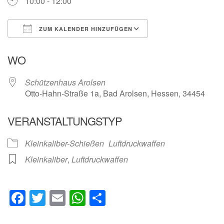
10:00 - 12:00
ZUM KALENDER HINZUFÜGEN
ICS herunterladen
Google Kalender
WO
Schützenhaus Arolsen
Otto-Hahn-Straße 1a, Bad Arolsen, Hessen, 34454
VERANSTALTUNGSTYP
Kleinkaliber-Schießen
Luftdruckwaffen
Kleinkaliber
,
Luftdruckwaffen
Facebook
Twitter
Email
WhatsApp
Teilen