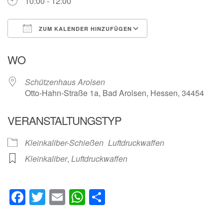
10:00 - 12:00
ZUM KALENDER HINZUFÜGEN
ICS herunterladen
Google Kalender
WO
Schützenhaus Arolsen
Otto-Hahn-Straße 1a, Bad Arolsen, Hessen, 34454
VERANSTALTUNGSTYP
Kleinkaliber-Schießen
Luftdruckwaffen
Kleinkaliber
,
Luftdruckwaffen
Facebook
Twitter
Email
WhatsApp
Teilen