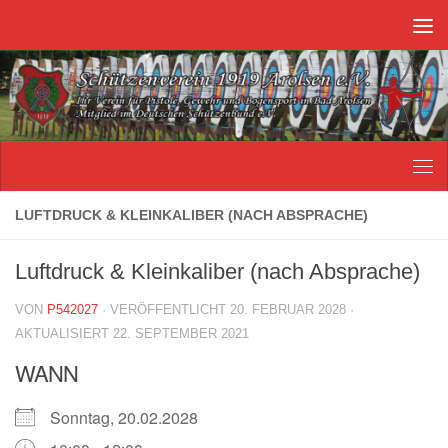
Unter dem Inhalt
LUFTDRUCK & KLEINKALIBER (NACH ABSPRACHE)
Luftdruck & Kleinkaliber (nach Absprache)
VON
P542027
· VERÖFFENTLICHT
20. FEBRUAR 2028
·
AKTUALISIERT
22. SEPTEMBER 2021
WANN
Sonntag, 20.02.2028