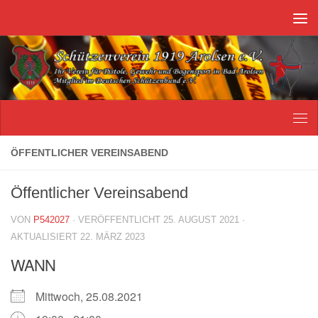
Unter dem Inhalt
ÖFFENTLICHER VEREINSABEND
Öffentlicher Vereinsabend
VON
P542027
· VERÖFFENTLICHT
25. AUGUST 2021
·
AKTUALISIERT
22. MÄRZ 2023
WANN
Mittwoch, 25.08.2021