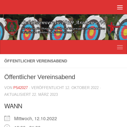
Unter dem Inhalt
ÖFFENTLICHER VEREINSABEND
Öffentlicher Vereinsabend
VON
P542027
· VERÖFFENTLICHT
12. OKTOBER 2022
·
AKTUALISIERT
22. MÄRZ 2023
WANN
Mittwoch, 12.10.2022