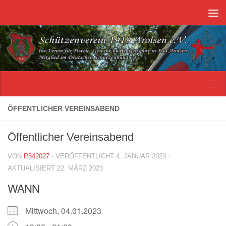
Unter dem Inhalt
ÖFFENTLICHER VEREINSABEND
Öffentlicher Vereinsabend
VON
P542027
· VERÖFFENTLICHT
4. JANUAR 2023
·
AKTUALISIERT
22. MÄRZ 2023
WANN
Mittwoch, 04.01.2023