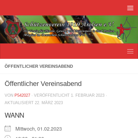
Unter dem Inhalt
ÖFFENTLICHER VEREINSABEND
Öffentlicher Vereinsabend
VON
P542027
· VERÖFFENTLICHT
1. FEBRUAR 2023
·
AKTUALISIERT
22. MÄRZ 2023
WANN
Mittwoch, 01.02.2023