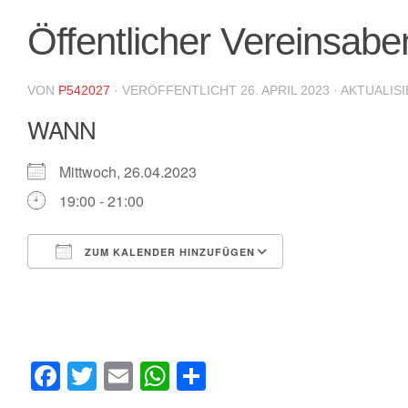
Öffentlicher Vereinsabe
VON
P542027
· VERÖFFENTLICHT
26. APRIL 2023
· AKTUALIS
WANN
Mittwoch, 26.04.2023
19:00 - 21:00
ZUM KALENDER HINZUFÜGEN
ICS herunterladen
Google Kalende
Facebook
Twitter
Email
WhatsApp
Teilen