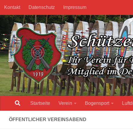
Kontakt
Datenschutz
Impressum
Unter dem Inhalt
Startseite
Verein
Bogensport
Luftd
ÖFFENTLICHER VEREINSABEND