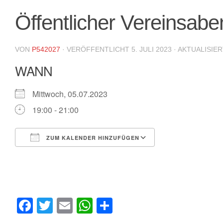
Öffentlicher Vereinsabe
VON
P542027
· VERÖFFENTLICHT
5. JULI 2023
· AKTUALISIE
WANN
Mittwoch, 05.07.2023
19:00 - 21:00
ZUM KALENDER HINZUFÜGEN
ICS herunterladen
Google Kalende
Facebook
Twitter
Email
WhatsApp
Teilen