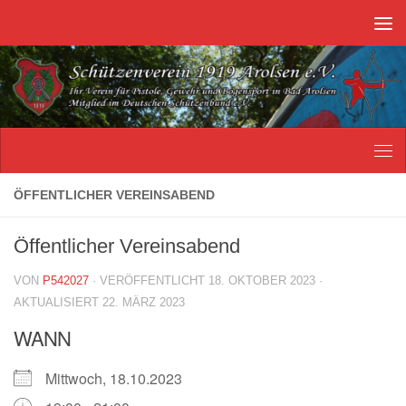
Unter dem Inhalt
ÖFFENTLICHER VEREINSABEND
Öffentlicher Vereinsabend
VON
P542027
· VERÖFFENTLICHT
18. OKTOBER 2023
·
AKTUALISIERT
22. MÄRZ 2023
WANN
Mittwoch, 18.10.2023