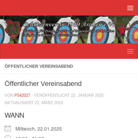
Unter dem Inhalt
ÖFFENTLICHER VEREINSABEND
Öffentlicher Vereinsabend
VON
P542027
· VERÖFFENTLICHT
22. JANUAR 2025
·
AKTUALISIERT
22. MÄRZ 2023
WANN
Mittwoch, 22.01.2025