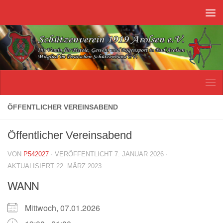
Unter dem Inhalt
ÖFFENTLICHER VEREINSABEND
Öffentlicher Vereinsabend
VON
P542027
· VERÖFFENTLICHT
7. JANUAR 2026
·
AKTUALISIERT
22. MÄRZ 2023
WANN
Mittwoch, 07.01.2026